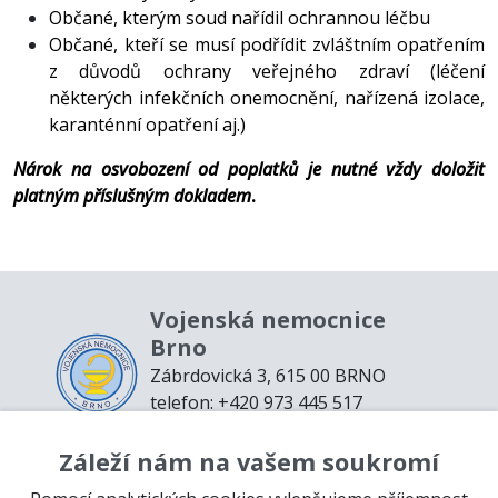
Občané, kterým soud nařídil ochrannou léčbu
Občané, kteří se musí podřídit zvláštním opatřením
z důvodů ochrany veřejného zdraví (léčení
některých infekčních onemocnění, nařízená izolace,
karanténní opatření aj.)
Nárok na osvobození od poplatků je nutné vždy doložit
platným příslušným dokladem
.
Vojenská nemocnice
Brno
Zábrdovická 3, 615 00 BRNO
telefon: +420 973 445 517
email:
podatelna@vnbrno.cz
Záleží nám na vašem soukromí
Mapa webu
Prohlášení o přístupnosti