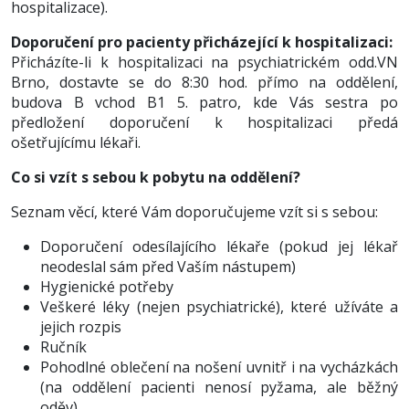
hospitalizace).
Doporučení pro pacienty přicházející k hospitalizaci:
Přicházíte-li k hospitalizaci na psychiatrickém odd.VN
Brno, dostavte se do 8:30 hod. přímo na oddělení,
budova B vchod B1 5. patro, kde Vás sestra po
předložení doporučení k hospitalizaci předá
ošetřujícímu lékaři.
Co si vzít s sebou k pobytu na oddělení?
Seznam věcí, které Vám doporučujeme vzít si s sebou:
Doporučení odesílajícího lékaře (pokud jej lékař
neodeslal sám před Vaším nástupem)
Hygienické potřeby
Veškeré léky (nejen psychiatrické), které užíváte a
jejich rozpis
Ručník
Pohodlné oblečení na nošení uvnitř i na vycházkách
(na oddělení pacienti nenosí pyžama, ale běžný
oděv)