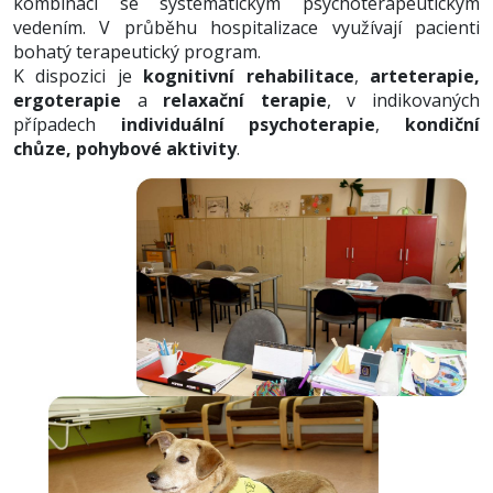
kombinaci se systematickým psychoterapeutickým
vedením. V průběhu hospitalizace využívají pacienti
bohatý terapeutický program.
K dispozici je
kognitivní rehabilitace
,
arteterapie,
ergoterapie
a
relaxační terapie
, v indikovaných
případech
individuální psychoterapie
,
kondiční
chůze, pohybové aktivity
.