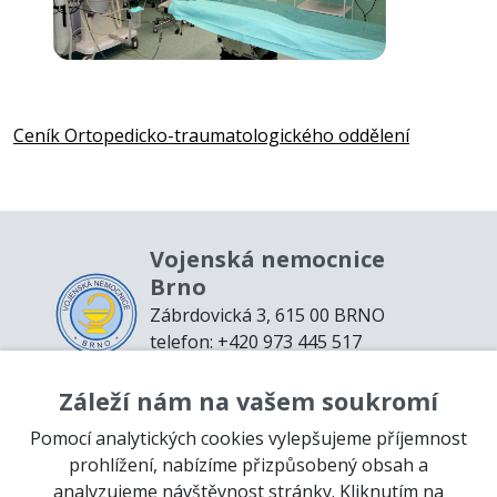
Ceník Ortopedicko-traumatologického oddělení
Vojenská nemocnice
Brno
Zábrdovická 3, 615 00 BRNO
telefon: +420 973 445 517
email:
podatelna@vnbrno.cz
Záleží nám na vašem soukromí
Mapa webu
Prohlášení o přístupnosti
Pomocí analytických cookies vylepšujeme příjemnost
Zaměstnanci
prohlížení, nabízíme přizpůsobený obsah a
analyzujeme návštěvnost stránky. Kliknutím na