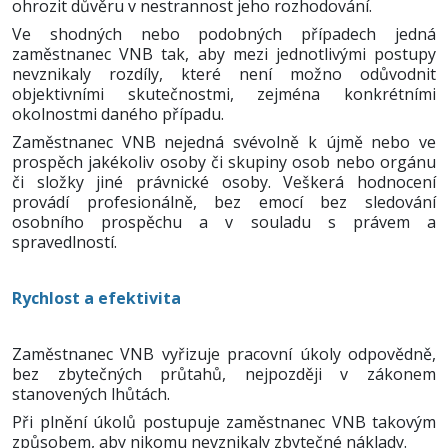
ohrozit důvěru v nestrannost jeho rozhodování.
Ve shodných nebo podobných případech jedná
zaměstnanec VNB tak, aby mezi jednotlivými postupy
nevznikaly rozdíly, které není možno odůvodnit
objektivními skutečnostmi, zejména konkrétními
okolnostmi daného případu.
Zaměstnanec VNB nejedná svévolně k újmě nebo ve
prospěch jakékoliv osoby či skupiny osob nebo orgánu
či složky jiné právnické osoby. Veškerá hodnocení
provádí profesionálně, bez emocí bez sledování
osobního prospěchu a v souladu s právem a
spravedlností.
Rychlost a efektivita
Zaměstnanec VNB vyřizuje pracovní úkoly odpovědně,
bez zbytečných průtahů, nejpozději v zákonem
stanovených lhůtách.
Při plnění úkolů postupuje zaměstnanec VNB takovým
způsobem, aby nikomu nevznikaly zbytečné náklady.