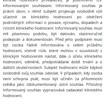
informovaným souhlasem. Informovaný souhlas je
právní úkon, v němž subjekt projevuje svobodně vůli
účastnit se klinického hodnocení po obdržení
podrobných informací o povaze, významu, dopadech a
rizicích klinického hodnocení. Informovaný souhlas musí
mít písemnou podobu, být datován, vlastnoručně
podepsán a dokumentován. Před jeho podpisem musí
být osoba řádně informována o celém průběhu
hodnocení, včetně rizik, které mohou v souvislosti
s
klinickým hodnocením nastat, dále o účelu klinického
hodnocení, odměně, předpokládané době trvání a o
dalších skutečnostech. Subjekt hodnocení může kdykoli
svobodně svůj souhlas odvolat. V případech, kdy osoba
není schopna psát, musí být učiněn za přítomnosti
svědka jako zdokumentovaný ústní souhlas. Příslušný
Informovaný souhlas vypracovává zadavatel klinického
hodnocení.