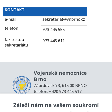
KONTAKT
e-mail
sekretariat@vnbrno.cz
telefon
973 445 555
fax cestou
973 445 611
sekretariátu
Vojenská nemocnice
Brno
Zábrdovická 3, 615 00 BRNO
telefon: +420 973 445 517
email:
podatelna@vnbrno.cz
Záleží nám na vašem soukromí
Mapa webu
Prohlášení o přístupnosti